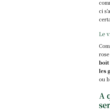
comm
ci s
cert
Le v
Comm
rose
boit
les 
ou b
A 
ser