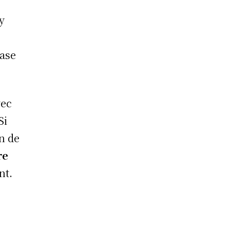
y
base
vec
Si
in de
re
nt.