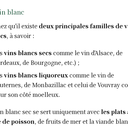
in blanc
ez qu’il existe
deux principales familles de v
ncs
, à savoir :
es
vins blancs
secs
comme le vin d’Alsace, de
rdeaux, de Bourgogne, etc.) ;
es
vins blancs liquoreux
comme le vin de
uternes, de Monbazillac et celui de Vouvray c
ur son côté moelleux.
in blanc sec se sert uniquement avec
les plats 
 de poisson
, de fruits de mer et la viande bla