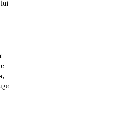
lui-
r
se
s,
ouge