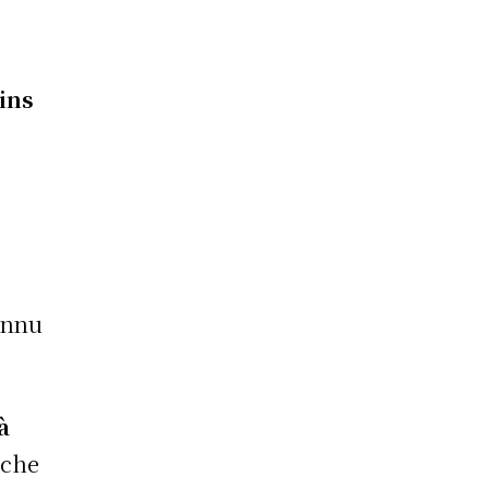
ins
onnu
à
nche