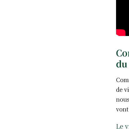
Co
du
Comm
de v
nous
vont
Le v