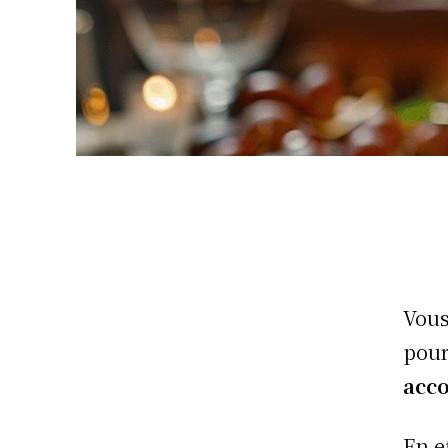
Vous
pour
acc
En e