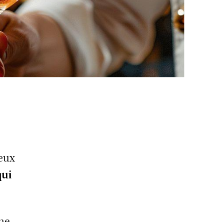
ieux
qui
une