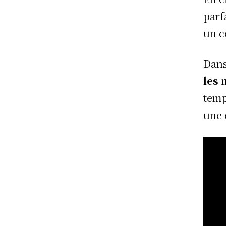
parf
un c
Dans
les 
tem
une 