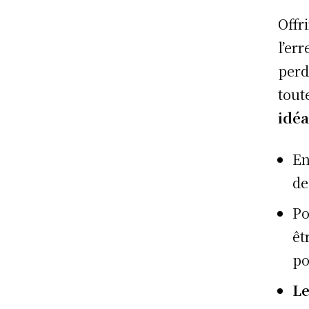
Offr
l’er
perd
toute
idéa
En
de
Po
êt
po
Le