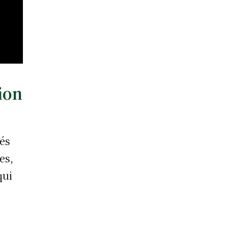
ion
tés
es,
qui