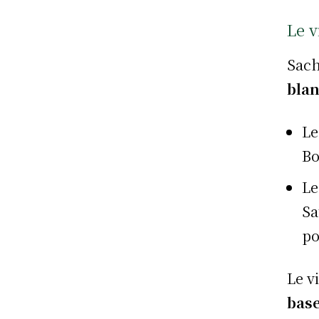
Le v
Sach
bla
L
Bo
L
Sa
po
Le v
base