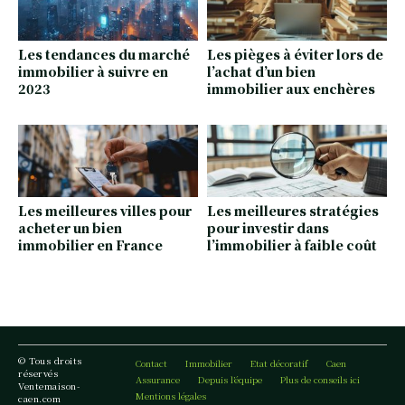
Les tendances du marché
Les pièges à éviter lors de
immobilier à suivre en
l’achat d’un bien
2023
immobilier aux enchères
Les meilleures villes pour
Les meilleures stratégies
acheter un bien
pour investir dans
immobilier en France
l’immobilier à faible coût
© Tous droits
Contact
Immobilier
Etat décoratif
Caen
réservés
Assurance
Depuis l’équipe
Plus de conseils ici
Ventemaison-
Mentions légales
caen.com