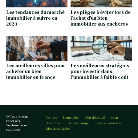
Les tendances du marché
Les pièges à éviter lors de
immobilier à suivre en
l’achat d’un bien
2023
immobilier aux enchères
Les meilleures villes pour
Les meilleures stratégies
acheter un bien
pour investir dans
immobilier en France
l’immobilier à faible coût
© Tous droits
Contact
Immobilier
Etat décoratif
Caen
réservés
Assurance
Depuis l’équipe
Plus de conseils ici
Ventemaison-
Mentions légales
caen.com