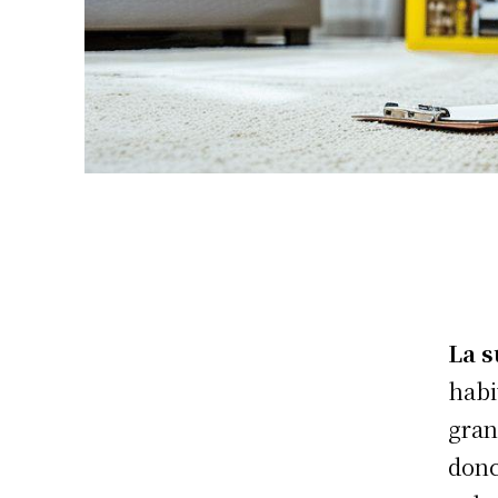
La s
habi
gran
donc