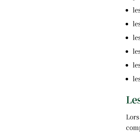
le
le
le
le
le
le
Les
Lors
comp