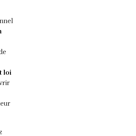
onnel
n
 de
t loi
vrir
teur
z