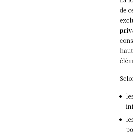
de c
excl
priv
cons
haut
élém
Selo
le
in
le
po