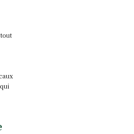
 tout
ocaux
 qui
e
e