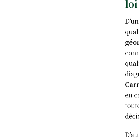
loi
D’un
quali
géo
conn
qual
diag
Car
en c
tout
déci
D’au