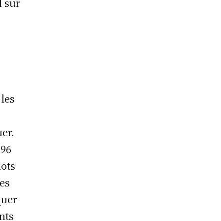
l sur
 les
uer.
996
lots
des
quer
nts