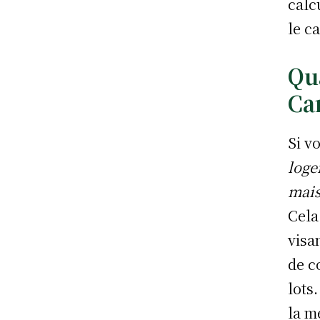
calc
le c
Qu
Ca
Si v
loge
mais
Cela
visa
de c
lots
la m