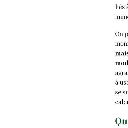
liés
immo
On p
mome
mai
modi
agra
à us
se s
calc
Qui