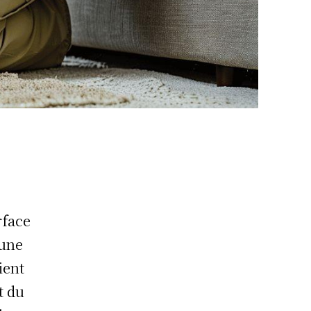
rface
 une
ient
t du