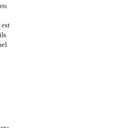
 en
 est
ils
uel
mpte