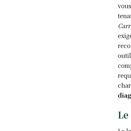
vous
tena
Carr
exig
reco
outi
comp
requ
char
diag
Le 
La l