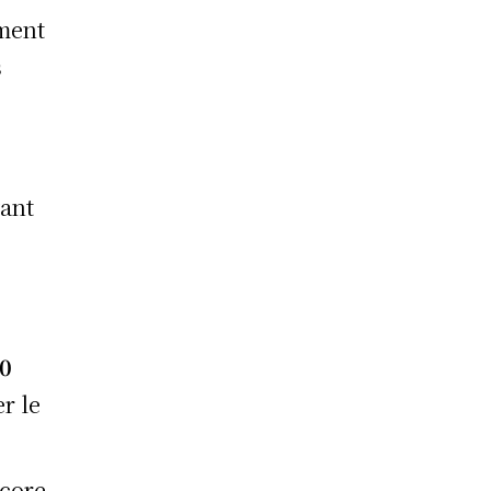
ement
s
yant
0
er le
core