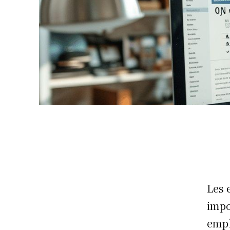
Les 
impo
empl