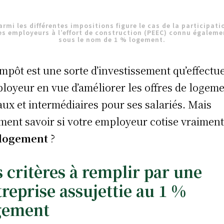
armi les différentes impositions figure le cas de
la participati
es employeurs à l’effort de construction
(PEEC) connu égaleme
sous le nom de
1 % logement.
impôt est une sorte d’investissement qu’effectu
ployeur en vue d’améliorer les offres de logem
aux et intermédiaires pour ses salariés. Mais
ent savoir si votre employeur cotise vraiment
 logement
?
s critères à remplir par une
reprise assujettie au 1 %
gement