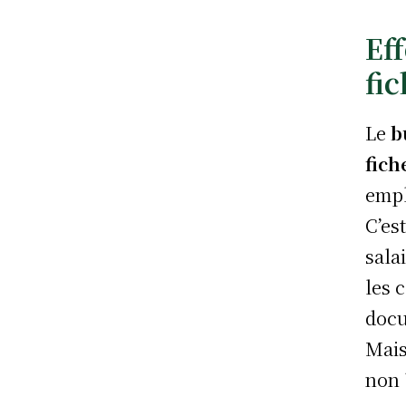
Eff
fic
Le
b
fich
empl
C’es
sala
les 
docu
Mais
non 