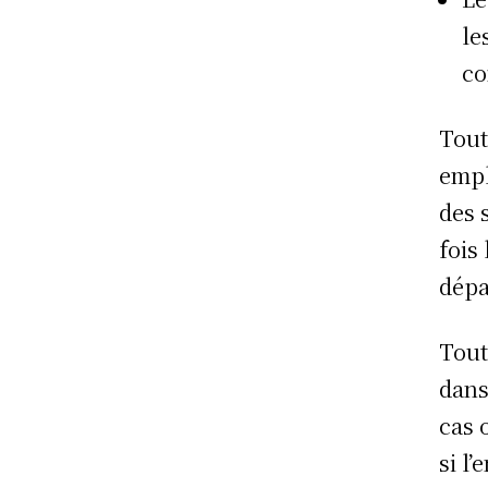
le
co
Tout
empl
des 
fois
dépa
Tout
dans
cas 
si l