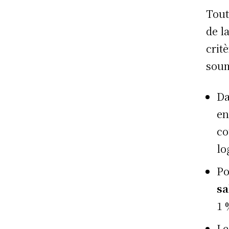
Tout
de l
crit
soum
Da
en
co
lo
Po
sa
1 
Le