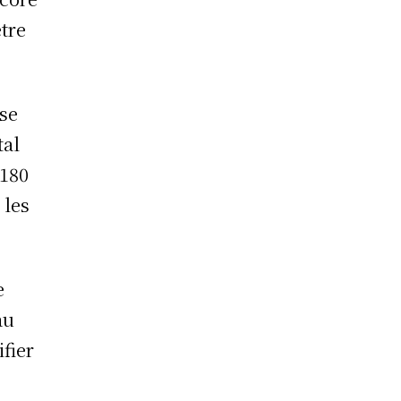
tre
ise
tal
 180
 les
e
au
ifier