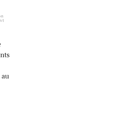
on
nt
e
ents
 au