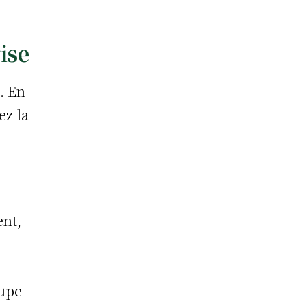
ise
. En
ez la
ent,
cupe