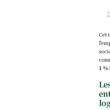
P
d
Cet 
l’em
soci
comm
1 %
Le
ent
lo