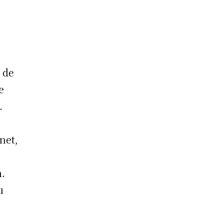
 de
e
.
net,
n.
u