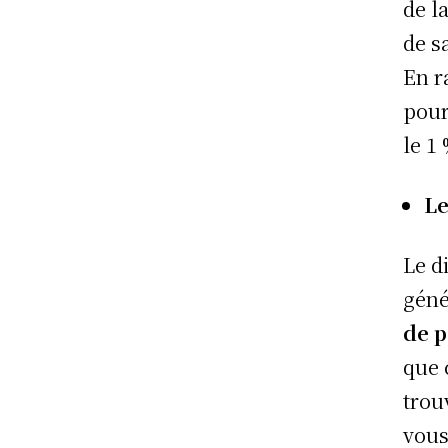
de l
de s
En r
pour
le 1
Le
Le d
gén
de p
que 
trou
vous