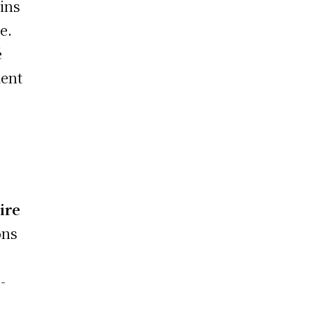
tins
e.
é
ment
ire
ons
-